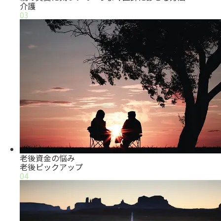
介護
03
老後資金の悩み
老後
ピックアップ
04