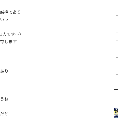
厳格であり
いう
1人です…）
存します
あり
うね
だと