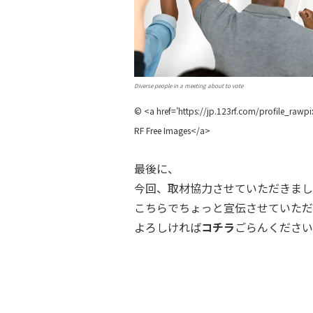
Diverse people in a meeting about to vote
© <a href=’https://jp.123rf.com/profile_rawp
RF Free Images</a>
最後に、
今回、取材協力させていただきまし
こちらでちょっと宣伝させていただ
よろしければ
コチラ
ごらんください