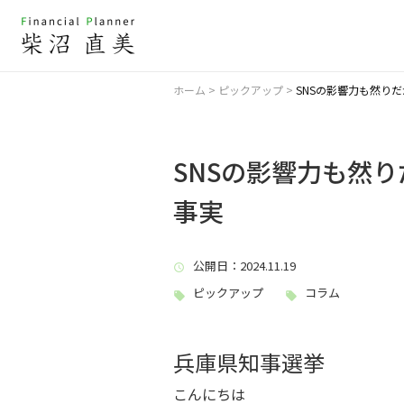
ホーム
>
ピックアップ
>
SNSの影響力も然り
SNSの影響力も然
事実
公開日
：2024.11.19
ピックアップ
コラム
兵庫県知事選挙
こんにちは