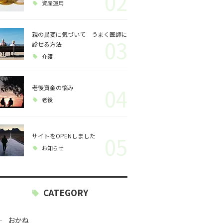
02
資産運用
親の異変に気づいて うまく医師に
03
診せる方法
介護
老後資金の悩み
04
老後
サイトをOPENしました
05
お知らせ
CATEGORY
おかね