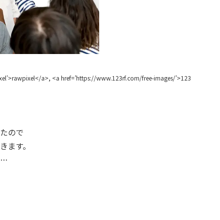
ixel’>rawpixel</a>, <a href=’https://www.123rf.com/free-images/’>123
たので
きます。
…