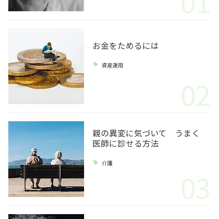
01
お金をためるには
資産運用
02
親の異変に気づいて うまく
医師に診せる方法
介護
03