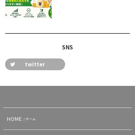
SNS
twitter
HOME
/ ホーム