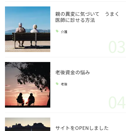
親の異変に気づいて うまく
医師に診せる方法
介護
03
老後資金の悩み
老後
04
サイトをOPENしました