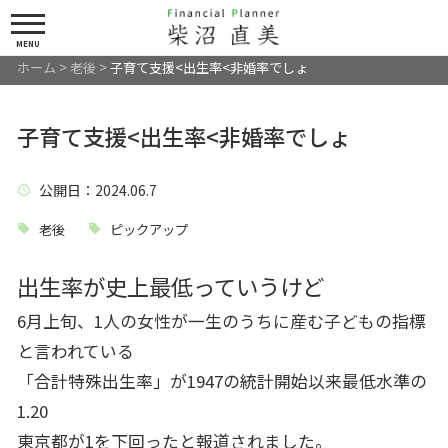
MENU
ホーム
>
老後
>
子育て支援<出生率<非婚率でしょ
子育て支援<出生率<非婚率でしょ
公開日
：2024.06.7
老後
ピックアップ
出生率が史上最低っていうけど
6月上旬、1人の女性が一生のうちに産む子どもの指標
と言われている
「合計特殊出生率」が1947の統計開始以来最低水準の
1.20
東京都が1を下回ったと報道されました。