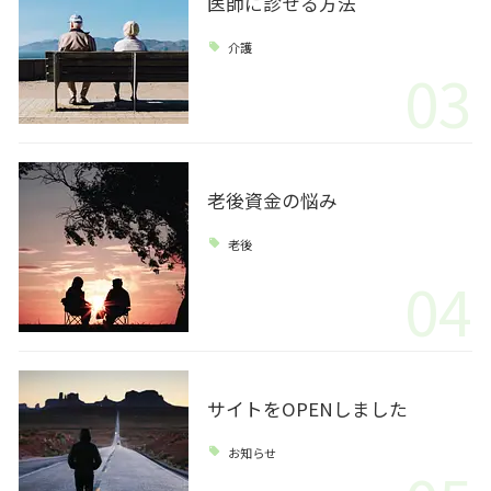
医師に診せる方法
介護
03
老後資金の悩み
老後
04
サイトをOPENしました
お知らせ