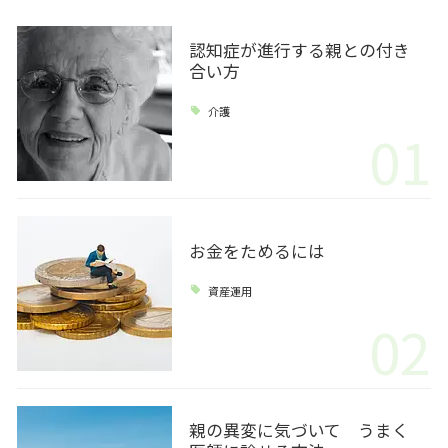
認知症が進行する親との付き
合い方
介護
01
お金をためるには
資産運用
02
親の異変に気づいて うまく