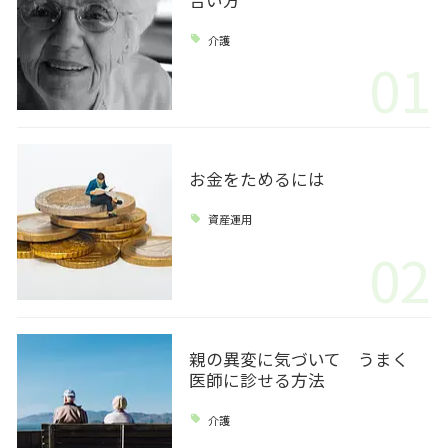
介護
01
お金をためるには
資産運用
02
親の異変に気づいて うまく
医師に診せる方法
介護