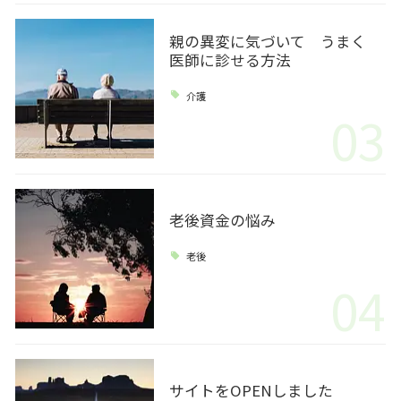
親の異変に気づいて うまく
医師に診せる方法
介護
03
老後資金の悩み
老後
04
サイトをOPENしました