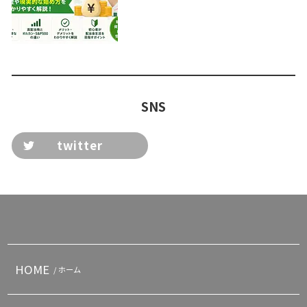
SNS
twitter
HOME
/ ホーム