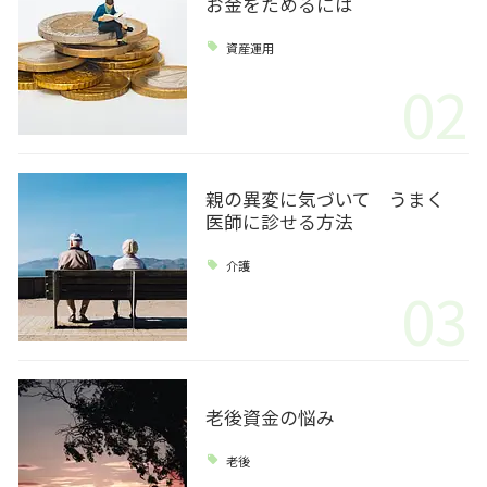
お金をためるには
資産運用
02
親の異変に気づいて うまく
医師に診せる方法
介護
03
老後資金の悩み
老後