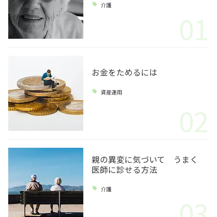
介護
01
お金をためるには
資産運用
02
親の異変に気づいて うまく
医師に診せる方法
介護
03