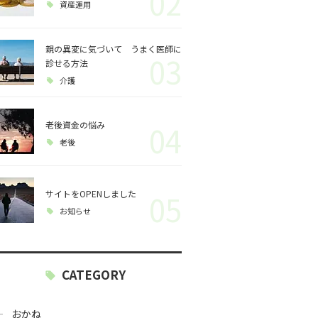
02
資産運用
親の異変に気づいて うまく医師に
03
診せる方法
介護
老後資金の悩み
04
老後
サイトをOPENしました
05
お知らせ
CATEGORY
おかね