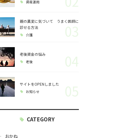
02
資産運用
親の異変に気づいて うまく医師に
03
診せる方法
介護
老後資金の悩み
04
老後
サイトをOPENしました
05
お知らせ
CATEGORY
おかね