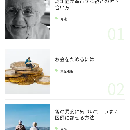
認知症が進行する親との付き
合い方
介護
01
お金をためるには
資産運用
02
親の異変に気づいて うまく
医師に診せる方法
介護