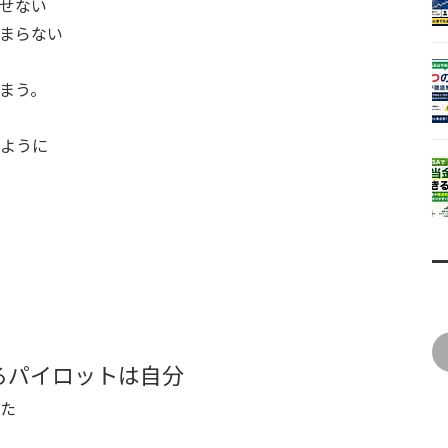
せない
まらない
まう。
ように
るパイロットは自分
た