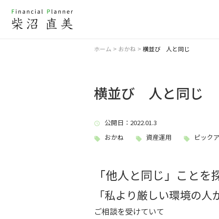
ホーム
>
おかね
>
横並び 人と同じ
横並び 人と同じ
公開日
：2022.01.3
おかね
資産運用
ピック
「他人と同じ」ことを
「私より厳しい環境の人
ご相談を受けていて